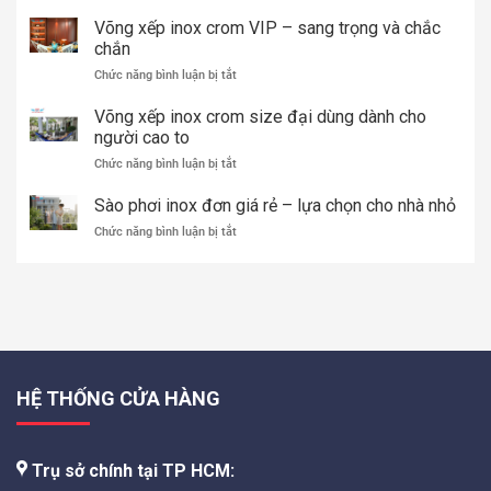
Võng
xếp
Võng xếp inox crom VIP – sang trọng và chắc
thép
chắn
sơn
ở
Chức năng bình luận bị tắt
tĩnh
Võng
điện
xếp
Võng xếp inox crom size đại dùng dành cho
TÍN
inox
người cao to
THÀNH
crom
PHÁT
ở
Chức năng bình luận bị tắt
VIP
–
Võng
–
Chất
xếp
Sào phơi inox đơn giá rẻ – lựa chọn cho nhà nhỏ
sang
lượng
inox
trọng
cao,
ở
Chức năng bình luận bị tắt
crom
và
bền
Sào
size
chắc
đẹp,
phơi
đại
chắn
giá
inox
dùng
tốt
đơn
dành
2026
giá
cho
rẻ
người
–
cao
lựa
to
HỆ THỐNG CỬA HÀNG
chọn
cho
nhà
nhỏ
Trụ sở chính tại TP HCM: