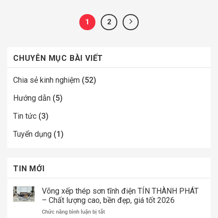
1
2
CHUYÊN MỤC BÀI VIẾT
Chia sẻ kinh nghiệm
(52)
Hướng dẫn
(5)
Tin tức
(3)
Tuyển dụng
(1)
TIN MỚI
Võng xếp thép sơn tĩnh điện TÍN THÀNH PHÁT
– Chất lượng cao, bền đẹp, giá tốt 2026
ở
Chức năng bình luận bị tắt