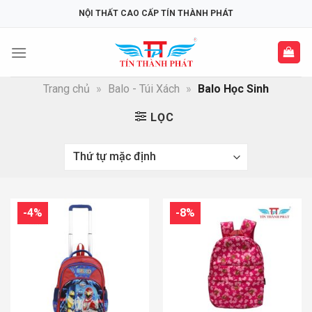
Skip
NỘI THẤT CAO CẤP TÍN THÀNH PHÁT
to
content
Trang chủ
»
Balo - Túi Xách
»
Balo Học Sinh
LỌC
-4%
-8%