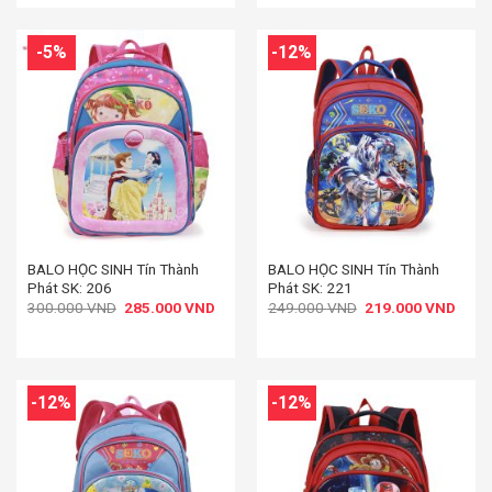
219.000 VND.
319.
-5%
-12%
BALO HỌC SINH Tín Thành
BALO HỌC SINH Tín Thành
Phát SK: 206
Phát SK: 221
Giá
Giá
Giá
Giá
300.000
VND
285.000
VND
249.000
VND
219.000
VND
gốc
hiện
gốc
hiện
là:
tại
là:
tại
300.000 VND.
là:
249.000 VND.
là:
285.000 VND.
219.
-12%
-12%