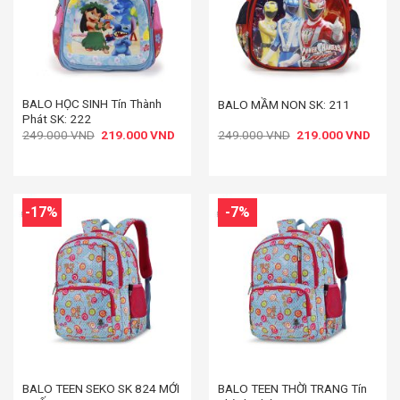
BALO HỌC SINH Tín Thành
BALO MẦM NON SK: 211
Phát SK: 222
Giá
Giá
Giá
Giá
249.000
VND
219.000
VND
249.000
VND
219.000
VND
gốc
hiện
gốc
hiện
là:
tại
là:
tại
249.000 VND.
là:
249.000 VND.
là:
219.000 VND.
219.
-17%
-7%
BALO TEEN SEKO SK 824 MỚI
BALO TEEN THỜI TRANG Tín