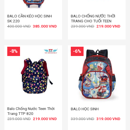
BALO CẦN KÉO HỌC SINH
BALO CHỐNG NƯỚC THỜI
SK:220
TRANG CHO TUỔI TEEN
Giá
Giá
Giá
Giá
400.000
VND
385.000
VND
239.000
VND
219.000
VND
gốc
hiện
gốc
hiện
là:
tại
là:
tại
400.000 VND.
là:
239.000 VND.
là:
385.000 VND.
219.
-8%
-6%
Balo Chống Nước Teen Thời
BALO HỌC SINH
Trang TTP 820
Giá
Giá
Giá
Giá
239.000
VND
219.000
VND
339.000
VND
319.000
VND
gốc
hiện
gốc
hiện
là:
tại
là:
tại
239.000 VND.
là:
339.000 VND.
là: