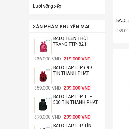
Lưới võng xếp
BALO 
SẢN PHẨM KHUYẾN MÃI
359.0
BALO TEEN THỜI
TRANG TTP-821
Giá
Giá
236.000
VND
219.000
VND
gốc
hiện
BALO LAPTOP 699
là:
tại
TÍN THÀNH PHÁT
236.000 VND.
là:
219.000 VND.
Giá
Giá
359.000
VND
299.000
VND
gốc
hiện
BALO LAPTOP TTP
là:
tại
500 TÍN THÀNH PHÁT
359.000 VND.
là:
+
299.000 VND.
Giá
Giá
370.000
VND
299.000
VND
gốc
hiện
BALO LAPTOP TÍN
là:
tại