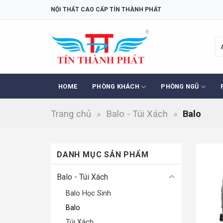
Skip
NỘI THẤT CAO CẤP TÍN THÀNH PHÁT
to
content
HOME
PHÒNG KHÁCH
PHÒNG NGỦ
Trang chủ
»
Balo - Túi Xách
»
Balo
DANH MỤC SẢN PHẨM
Balo - Túi Xách
Balo Học Sinh
Balo
Túi Xách