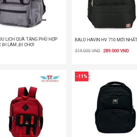
+
DU LỊCH QUÀ TẶNG PHÙ HỢP
BALO HAVIN HV 710 MỚI NHẤ
 ĐI LÀM ,ĐI CHƠI
Giá
Giá
319.000
VND
289.000
VND
gốc
hiện
là:
tại
319.000 VND.
là:
289
-11%
+