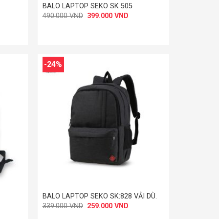
BALO LAPTOP SEKO SK 505
Giá
Giá
490.000
VND
399.000
VND
gốc
hiện
là:
tại
490.000 VND.
là:
.000 VND.
399.000 VND.
-24%
+
BALO LAPTOP SEKO SK:828 VẢI DÙ.
Giá
Giá
339.000
VND
259.000
VND
gốc
hiện