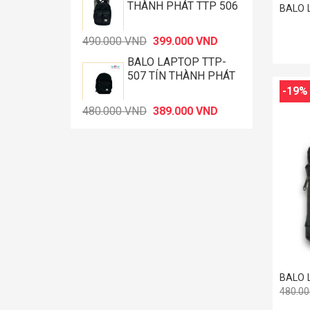
THÀNH PHÁT TTP 506
BALO 
370.000 VND.
là:
299.000 VND.
Giá
Giá
490.000
VND
399.000
VND
gốc
hiện
BALO LAPTOP TTP-
là:
tại
507 TÍN THÀNH PHÁT
490.000 VND.
là:
-19%
399.000 VND.
Giá
Giá
480.000
VND
389.000
VND
gốc
hiện
là:
tại
480.000 VND.
là:
389.000 VND.
+
BALO 
480.0