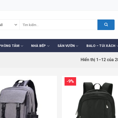
Tìm
kiếm:
PHÒNG TẮM
NHÀ BẾP
SÂN VƯỜN
BALO – TÚI XÁCH
Hiển thị 1–12 của 2
-9%