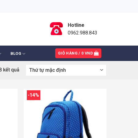
Hotline
0962.988.843
GIỎ HÀNG /
0
VND
BLOG
8 kết quả
-14%