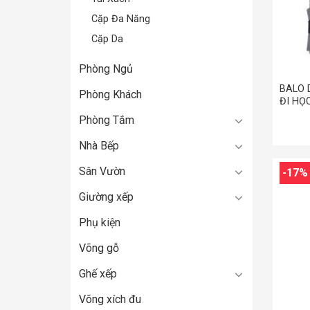
Cặp Đa Năng
+
Cặp Da
Phòng Ngủ
BALO 
Phòng Khách
ĐI HỌC
Phòng Tắm
Nhà Bếp
Sân Vườn
-17%
Giường xếp
Phụ kiện
Võng gỗ
Ghế xếp
Võng xích đu
+