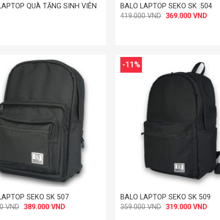
LAPTOP QUÀ TẶNG SINH VIÊN
BALO LAPTOP SEKO SK :504
Giá
Giá
419.000
VND
369.000
VND
gốc
hiện
là:
tại
419.000 VND.
là:
369
-11%
+
LAPTOP SEKO SK 507
BALO LAPTOP SEKO SK 509
Giá
Giá
Giá
Giá
00
VND
389.000
VND
359.000
VND
319.000
VND
gốc
hiện
gốc
hiện