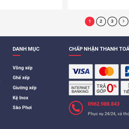
là:
tại
là:
tại
480.000 VND.
là:
359.000 VND.
là:
389.000 VND.
319
1
2
3
DANH MỤC
CHẤP NHẬN THANH TO
Võng xếp
Ghế xếp
h
Giường xếp
Kệ Inox
0962.988.843
Sào Phơi
Phục vụ 24/24, cả th