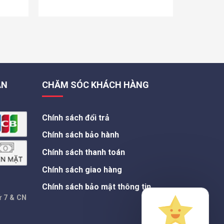
là:
tại
339.000 VND.
là:
.000 VND.
259.000 VND.
ÁN
CHĂM SÓC KHÁCH HÀNG
Chính sách đổi trả
Chính sách bảo hành
Chính sách thanh toán
Chính sách giao hàng
Chính sách bảo mật thông tin
ứ 7 & CN