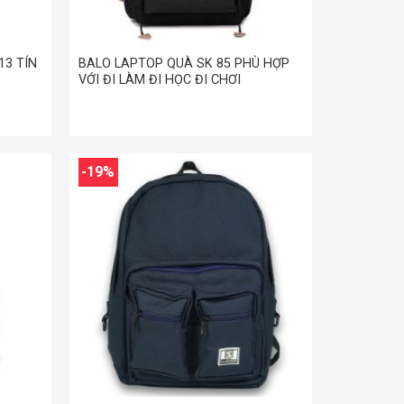
13 TÍN
BALO LAPTOP QUÀ SK 85 PHÙ HỢP
VỚI ĐI LÀM ĐI HỌC ĐI CHƠI
.000 VND.
-19%
+