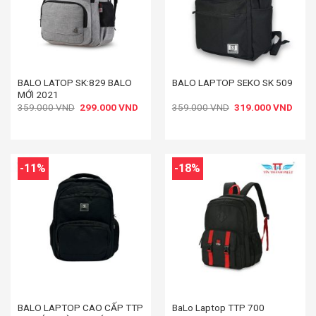
BALO LATOP SK:829 BALO
BALO LAPTOP SEKO SK 509
MỚI 2021
Giá
Giá
Giá
Giá
359.000
VND
299.000
VND
359.000
VND
319.000
VND
gốc
hiện
gốc
hiện
là:
tại
là:
tại
359.000 VND.
là:
359.000 VND.
là:
299.000 VND.
319.
-11%
-18%
BALO LAPTOP CAO CẤP TTP
BaLo Laptop TTP 700