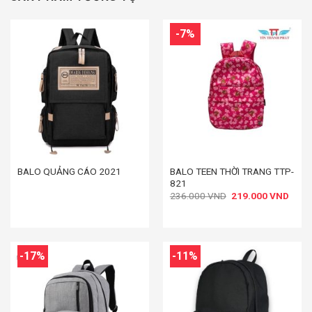
-7%
BALO TEEN THỜI TRANG TTP-
BALO QUẢNG CÁO 2021
821
Giá
Giá
236.000
VND
219.000
VND
gốc
hiện
là:
tại
236.000 VND.
là:
219.
-17%
-11%