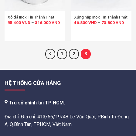
Xô đá Inox Tín Thành Phát
Xửng hấp Inox Tín Thành Phát
95.400
VND
–
316.000
VND
46.800
VND
–
73.800
VND
1
2
3
HỆ THỐNG CỬA HÀNG
Trụ sở chính tại TP HCM:
Địa chỉ: Địa chỉ: 413/56/19/48 Lê Văn Quới, P.Bình Trị Đông
A, Q.Bình Tân, TP.HCM, Việt Nam