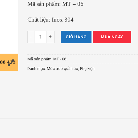
Mã sản phẩm: MT – 06
Chất liệu: Inox 304
Móc treo quần áo Tín Thành Phát-MT 06 số lượng
GIỎ HÀNG
MUA NGAY
Mã sản phẩm:
MT - 06
Danh mục:
Móc treo quần áo
,
Phụ kiện