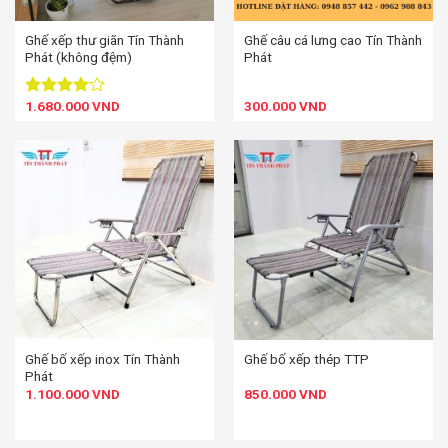
Ghế xếp thư giãn Tín Thành
Ghế câu cá lưng cao Tín Thành
Phát (không đệm)
Phát
1.680.000
VND
300.000
VND
Được
xếp hạng
4.00
5
sao
Ghế bố xếp inox Tín Thành
Ghế bố xếp thép TTP
Phát
1.100.000
VND
850.000
VND