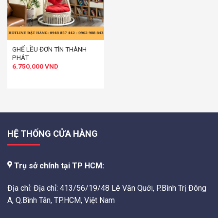
GHẾ LỀU ĐƠN TÍN THÀNH
PHÁT
6.750.000
VND
HỆ THỐNG CỬA HÀNG
Trụ sở chính tại TP HCM:
Địa chỉ: Địa chỉ: 413/56/19/48 Lê Văn Quới, P.Bình Trị Đông
A, Q.Bình Tân, TP.HCM, Việt Nam