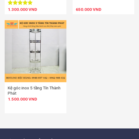
1.300.000
VND
650.000
VND
Được xếp
hạng
5.00
5 sao
Kệ góc inox 5 tầng Tín Thành
Phát
1.500.000
VND