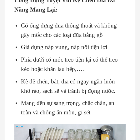
Công Dụng Tuyệt Vời Kệ Chén Dĩa Đa
Năng Mang Lại:
Có ống đựng đũa thông thoát và không
gây mốc cho các loại đũa bằng gỗ
Giá đựng nắp vung, nắp nồi tiện lợi
Phía dưới có móc treo tiện lại có thể treo
kéo hoặc khăn lau bếp,….
Kệ để chén, bát, dĩa có ngay ngắn luôn
khô ráo, sạch sẽ và tránh bị đọng nước.
Mang đến sự sang trọng, chắc chắn, an
toàn và chống ăn mòn, gỉ sét