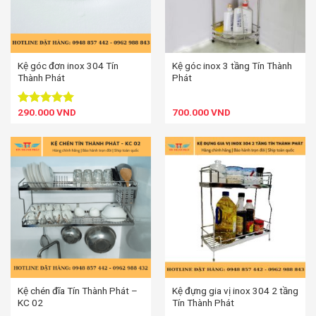
Kệ góc đơn inox 304 Tín
Kệ góc inox 3 tầng Tín Thành
Thành Phát
Phát
290.000
VND
700.000
VND
Được xếp
hạng
5.00
5 sao
Kệ chén đĩa Tín Thành Phát –
Kệ đựng gia vị inox 304 2 tầng
KC 02
Tín Thành Phát