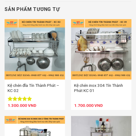
SẢN PHẨM TƯƠNG TỰ
Kệ chén đĩa Tín Thành Phát –
Kệ chén inox 304 Tín Thành
KC 02
Phát KC 01
1.300.000
VND
1.700.000
VND
Được xếp
hạng
5.00
5 sao