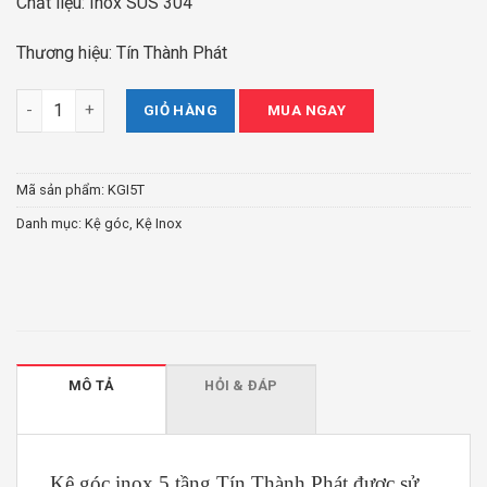
Chất liệu: Inox SUS 304
Thương hiệu: Tín Thành Phát
Kệ góc inox 5 tầng Tín Thành Phát số lượng
GIỎ HÀNG
MUA NGAY
Mã sản phẩm:
KGI5T
Danh mục:
Kệ góc
,
Kệ Inox
MÔ TẢ
HỎI & ĐÁP
Kệ góc inox 5 tầng Tín Thành Phát được sử