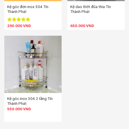
Kệ góc đơn inox 304 Tín
Kệ dao thớt đũa thìa Tín
Thành Phát
Thành Phát
290.000
VND
650.000
VND
Được xếp
hạng
5.00
5 sao
Kệ góc inox 304 2 tầng Tín
Thành Phát
550.000
VND