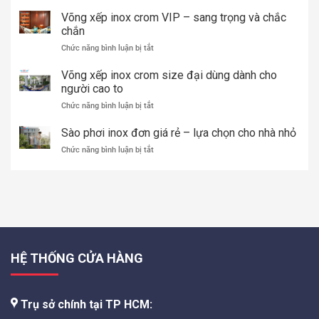
Võng
xếp
Võng xếp inox crom VIP – sang trọng và chắc
thép
chắn
sơn
ở
Chức năng bình luận bị tắt
tĩnh
Võng
điện
xếp
Võng xếp inox crom size đại dùng dành cho
TÍN
inox
người cao to
THÀNH
crom
PHÁT
ở
Chức năng bình luận bị tắt
VIP
–
Võng
–
Chất
xếp
Sào phơi inox đơn giá rẻ – lựa chọn cho nhà nhỏ
sang
lượng
inox
trọng
cao,
ở
Chức năng bình luận bị tắt
crom
và
bền
Sào
size
chắc
đẹp,
phơi
đại
chắn
giá
inox
dùng
tốt
đơn
dành
2026
giá
cho
rẻ
người
–
cao
lựa
to
HỆ THỐNG CỬA HÀNG
chọn
cho
nhà
nhỏ
Trụ sở chính tại TP HCM: